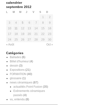
calendrier
septembre 2012
L
M
M
J
V
S
D
1
2
3
4
5
6
7
8
9
10
11
12
13
14
15
16
17
18
19
20
21
22
23
24
25
26
27
28
29
30
« Août
Oct »
Catégories
Ballades
(6)
Billet d'humeur
(4)
dessin
(3)
Expositions
(21)
FORMATION
(40)
glossaire
(1)
news céramiques
(87)
actualités Point Fusion
(35)
Evénements céramiques
passés
(4)
vu, entendu
(8)