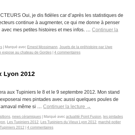
S Oui, je dis fidèles car d’après les statistiques de
ecteurs continue à augmenter, ce qui me donne à penser
 avec mes petites histoires et mes infos. …
Continuer la
es
|
Marqué avec
Ernest Mossimann
,
Jouets de la préhistoire par Uwe
e expose au chateau de Gordes
|
4 commentaires
x Lyon 2012
sera aux Tupiniers le 8 et le 9 septembre 2012. Mon stand
 j’exposerai mes pintades avec aussi quelques poules de
 Carnaval même si …
Continuer la lecture
→
itions
,
news céramiques
|
Marqué avec
actualité Point Fusion
,
les pintades
Lyon
,
Les Tupiniers 2012
,
Les Tupiniers du Vieux Lyon 2012
,
marché potier
 Tupiniers 2012
|
4 commentaires