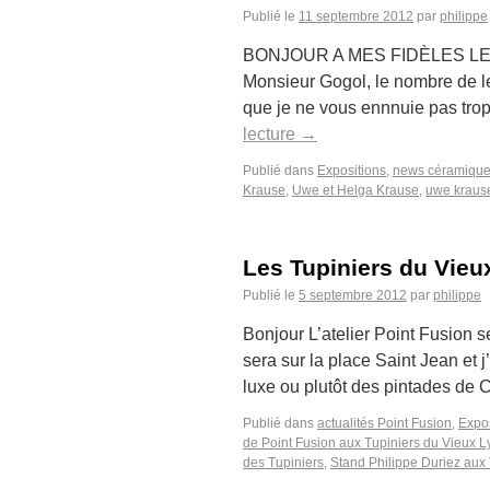
Publié le
11 septembre 2012
par
philippe
BONJOUR A MES FIDÈLES LECTEUR
Monsieur Gogol, le nombre de l
que je ne vous ennnuie pas trop
lecture
→
Publié dans
Expositions
,
news céramiqu
Krause
,
Uwe et Helga Krause
,
uwe kraus
Les Tupiniers du Vieu
Publié le
5 septembre 2012
par
philippe
Bonjour L’atelier Point Fusion 
sera sur la place Saint Jean et
luxe ou plutôt des pintades de
Publié dans
actualités Point Fusion
,
Expos
de Point Fusion aux Tupiniers du Vieux 
des Tupiniers
,
Stand Philippe Duriez aux