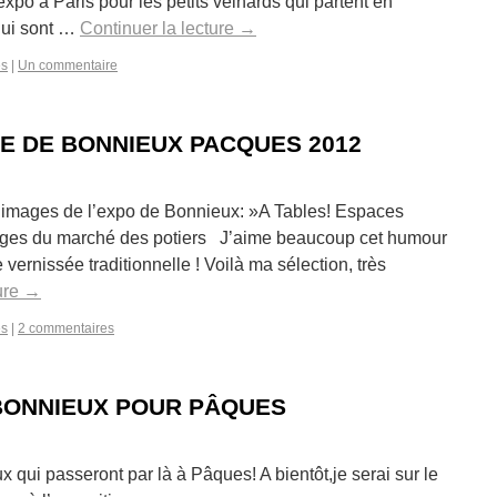
xpo à Paris pour les petits veinards qui partent en
qui sont …
Continuer la lecture
→
es
|
Un commentaire
E DE BONNIEUX PACQUES 2012
 images de l’expo de Bonnieux: »A Tables! Espaces
mages du marché des potiers J’aime beaucoup cet humour
e vernissée traditionnelle ! Voilà ma sélection, très
ure
→
es
|
2 commentaires
BONNIEUX POUR PÂQUES
x qui passeront par là à Pâques! A bientôt,je serai sur le