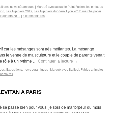
itions
,
news céramiques
|
Marqué avec
actualité Point Fusion
,
les pintades
Lyon
,
Les Tupiniers 2012
,
Les Tupiniers du Vieux Lyon 2012
,
marché potier
 Tupiniers 2012
|
4 commentaires
 vif car les mésanges sont très méfiantes. La mésange
ns le ventre de ma sculpture et le couple de parents venait
 de rôle à un rythme …
Continuer la lecture
→
ades
,
Expositions
,
news céramiques
|
Marqué avec
Bailleul
,
Fables animales
,
mentaires
EVITAN A PARIS
té se passe bien pour vous, je sors de ma torpeur du mois