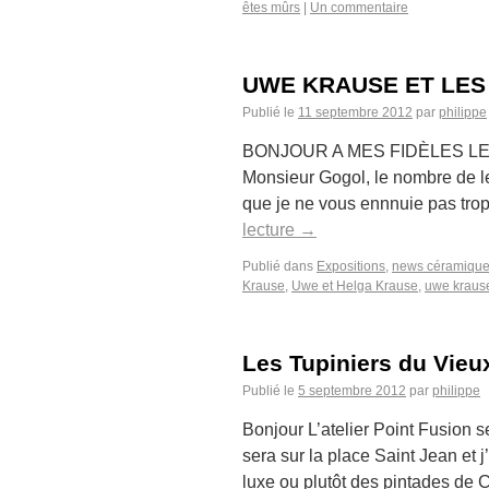
êtes mûrs
|
Un commentaire
UWE KRAUSE ET LES
Publié le
11 septembre 2012
par
philippe
BONJOUR A MES FIDÈLES LECTEUR
Monsieur Gogol, le nombre de l
que je ne vous ennnuie pas trop
lecture
→
Publié dans
Expositions
,
news céramiqu
Krause
,
Uwe et Helga Krause
,
uwe kraus
Les Tupiniers du Vieu
Publié le
5 septembre 2012
par
philippe
Bonjour L’atelier Point Fusion 
sera sur la place Saint Jean et
luxe ou plutôt des pintades de