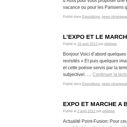
d’Aout pour vous proposer une e
vacance ou pour les Parisiens 
Publié dans
Expositions
,
news céramiqu
L’EXPO ET LE MARCH
Publié le
16 avril 2012
par
philippe
Bonjour Voici d’abord quelques
revisités » Et puis quelques i
et cette poésie servis par la terr
subjective!. …
Continuer la lect
Publié dans
Expositions
,
news céramiqu
EXPO ET MARCHE A 
Publié le
2 avril 2012
par
philippe
Actualité Point-Fusion: Pour ceu