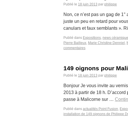
Publié le
18 juin 2013
par
philippe
Non, ce n’est pas un gag de 1° a
juste un peu en retard pour vou
canulars et faux semblants ». 
Publié dans
Expositions
,
news céramiqu
Pierre Bailleux
,
Marie Christine Denniel
,
commentaires
149 oignons pour Mal
Publié le
18 juin 2013
par
philippe
Bonjour Je vous invite au vernis
2013 à partir de 18 h. D’accord 
passe à Malicorne sur …
Contin
Publié dans
actualités Point Fusion
,
Expos
installation de 149 oignons de Philippe 