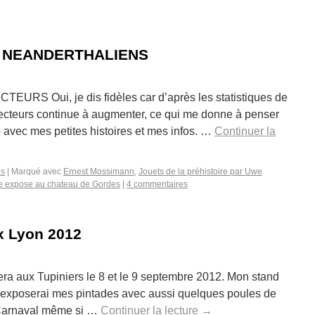
 NEANDERTHALIENS
S Oui, je dis fidèles car d’après les statistiques de
ecteurs continue à augmenter, ce qui me donne à penser
 avec mes petites histoires et mes infos. …
Continuer la
es
|
Marqué avec
Ernest Mossimann
,
Jouets de la préhistoire par Uwe
e expose au chateau de Gordes
|
4 commentaires
x Lyon 2012
sera aux Tupiniers le 8 et le 9 septembre 2012. Mon stand
 j’exposerai mes pintades avec aussi quelques poules de
 Carnaval même si …
Continuer la lecture
→