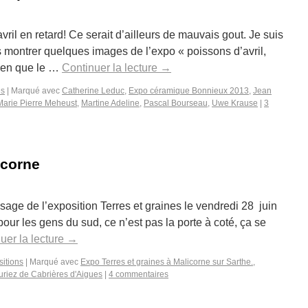
vril en retard! Ce serait d’ailleurs de mauvais gout. Je suis
s montrer quelques images de l’expo « poissons d’avril,
Rien que le …
Continuer la lecture
→
es
|
Marqué avec
Catherine Leduc
,
Expo céramique Bonnieux 2013
,
Jean
Marie Pierre Meheust
,
Martine Adeline
,
Pascal Bourseau
,
Uwe Krause
|
3
icorne
sage de l’exposition Terres et graines le vendredi 28 juin
pour les gens du sud, ce n’est pas la porte à coté, ça se
uer la lecture
→
itions
|
Marqué avec
Expo Terres et graines à Malicorne sur Sarthe.
,
Duriez de Cabrières d'Aigues
|
4 commentaires