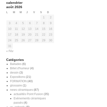
calendrier
août 2026
L
M
M
J
V
S
D
1
2
3
4
5
6
7
8
9
10
11
12
13
14
15
16
17
18
19
20
21
22
23
24
25
26
27
28
29
30
31
« Fév
Catégories
Ballades
(6)
Billet d'humeur
(4)
dessin
(3)
Expositions
(21)
FORMATION
(40)
glossaire
(1)
news céramiques
(87)
actualités Point Fusion
(35)
Evénements céramiques
passés
(4)