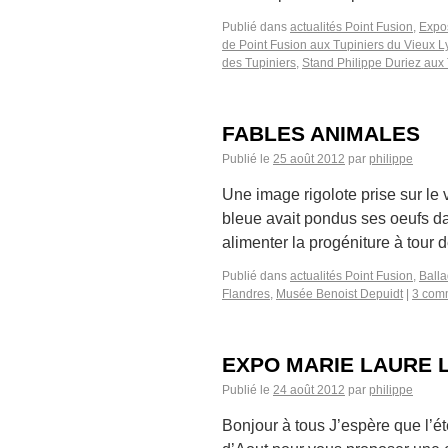
Publié dans
actualités Point Fusion
,
Expos
de Point Fusion aux Tupiniers du Vieux 
des Tupiniers
,
Stand Philippe Duriez aux
FABLES ANIMALES
Publié le
25 août 2012
par
philippe
Une image rigolote prise sur le
bleue avait pondus ses oeufs da
alimenter la progéniture à tour
Publié dans
actualités Point Fusion
,
Ball
Flandres
,
Musée Benoist Depuidt
|
3 com
EXPO MARIE LAURE L
Publié le
24 août 2012
par
philippe
Bonjour à tous J’espère que l’é