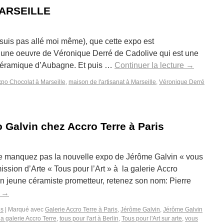
ARSEILLE
 suis pas allé moi même), que cette expo est
ir une oeuvre de Véronique Derré de Cadolive qui est une
 Céramique d’Aubagne. Et puis …
Continuer la lecture
→
po Chocolat à Marseille
,
maison de l'artisanat à Marseille
,
Véronique Derré
o Galvin chez Accro Terre à Paris
 ne manquez pas la nouvelle expo de Jérôme Galvin « vous
ission d’Arte « Tous pour l’Art » à la galerie Accro
n jeune céramiste prometteur, retenez son nom: Pierre
e
→
es
|
Marqué avec
Galerie Accro Terre à Paris
,
Jérôme Galvin
,
Jérôme Galvin
la galerie Accro Terre
,
tous pour l'art à Berlin
,
Tous pour l'Art sur arte
,
vous