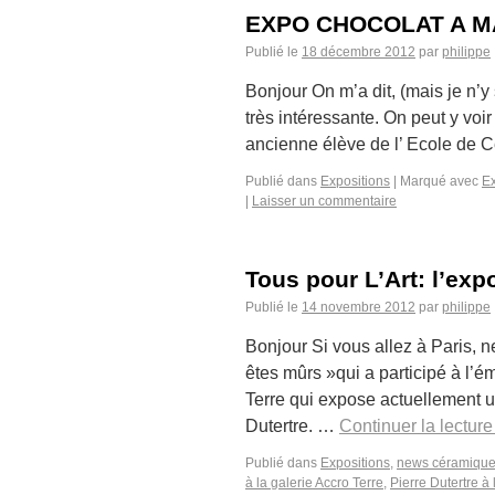
EXPO CHOCOLAT A M
Publié le
18 décembre 2012
par
philippe
Bonjour On m’a dit, (mais je n’y
très intéressante. On peut y vo
ancienne élève de l’ Ecole de
Publié dans
Expositions
|
Marqué avec
Ex
|
Laisser un commentaire
Tous pour L’Art: l’exp
Publié le
14 novembre 2012
par
philippe
Bonjour Si vous allez à Paris,
êtes mûrs »qui a participé à l’ém
Terre qui expose actuellement u
Dutertre. …
Continuer la lectur
Publié dans
Expositions
,
news céramiqu
à la galerie Accro Terre
,
Pierre Dutertre à 