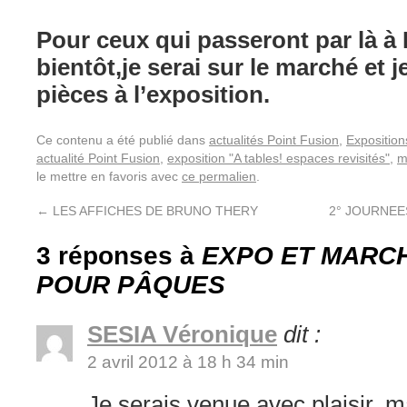
Pour ceux qui passeront par là à
bientôt,je serai sur le marché et 
pièces à l’exposition.
Ce contenu a été publié dans
actualités Point Fusion
,
Exposition
actualité Point Fusion
,
exposition "A tables! espaces revisités"
,
m
le mettre en favoris avec
ce permalien
.
←
LES AFFICHES DE BRUNO THERY
2° JOURNE
3 réponses à
EXPO ET MARC
POUR PÂQUES
SESIA Véronique
dit :
2 avril 2012 à 18 h 34 min
Je serais venue avec plaisir, ma