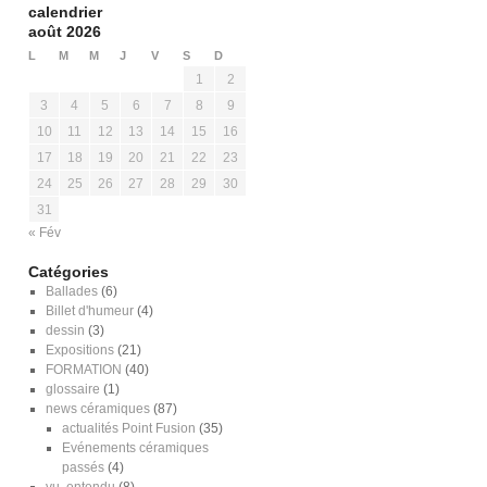
calendrier
août 2026
L
M
M
J
V
S
D
1
2
3
4
5
6
7
8
9
10
11
12
13
14
15
16
17
18
19
20
21
22
23
24
25
26
27
28
29
30
31
« Fév
Catégories
Ballades
(6)
Billet d'humeur
(4)
dessin
(3)
Expositions
(21)
FORMATION
(40)
glossaire
(1)
news céramiques
(87)
actualités Point Fusion
(35)
Evénements céramiques
passés
(4)