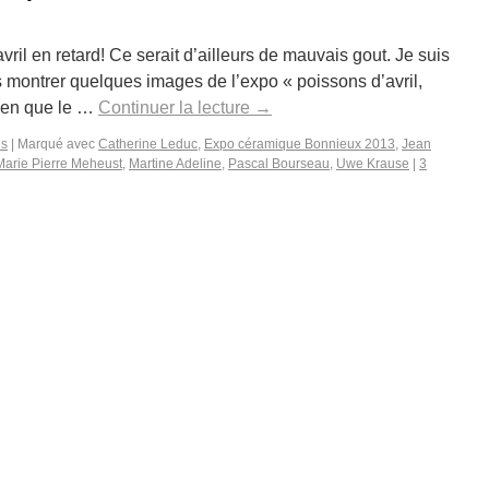
vril en retard! Ce serait d’ailleurs de mauvais gout. Je suis
s montrer quelques images de l’expo « poissons d’avril,
Rien que le …
Continuer la lecture
→
es
|
Marqué avec
Catherine Leduc
,
Expo céramique Bonnieux 2013
,
Jean
Marie Pierre Meheust
,
Martine Adeline
,
Pascal Bourseau
,
Uwe Krause
|
3