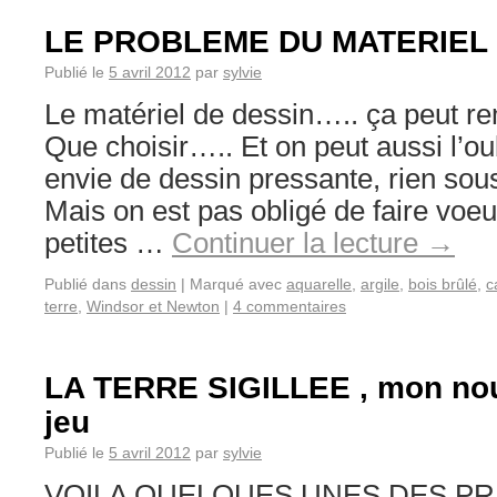
LE PROBLEME DU MATERIEL 
Publié le
5 avril 2012
par
sylvie
Le matériel de dessin….. ça peut re
Que choisir….. Et on peut aussi l’ou
envie de dessin pressante, rien sou
Mais on est pas obligé de faire voe
petites …
Continuer la lecture
→
Publié dans
dessin
|
Marqué avec
aquarelle
,
argile
,
bois brûlé
,
c
terre
,
Windsor et Newton
|
4 commentaires
LA TERRE SIGILLEE , mon nou
jeu
Publié le
5 avril 2012
par
sylvie
VOILA QUELQUES UNES DES PR