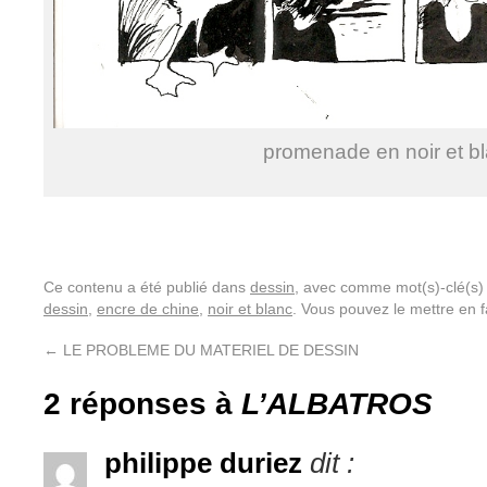
promenade en noir et b
Ce contenu a été publié dans
dessin
, avec comme mot(s)-clé(s
dessin
,
encre de chine
,
noir et blanc
. Vous pouvez le mettre en 
←
LE PROBLEME DU MATERIEL DE DESSIN
2 réponses à
L’ALBATROS
philippe duriez
dit :