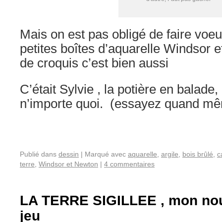
Mais on est pas obligé de faire voe
petites boîtes d’aquarelle Windsor e
de croquis c’est bien aussi
C’était Sylvie , la potière en balade,
n’importe quoi. (essayez quand mê
Publié dans
dessin
|
Marqué avec
aquarelle
,
argile
,
bois brûlé
,
c
terre
,
Windsor et Newton
|
4 commentaires
LA TERRE SIGILLEE , mon nou
jeu