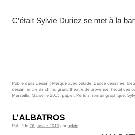
C’était Sylvie Duriez se met à la b
Publié dans
Dessin
|
Marqué avec
balade
,
Bande dessinée
,
bleu
dessin
,
encre de chine
,
grand thêatre de provence
,
l'hôtel des o
Marseille
,
Marseille 2013
,
papier
,
Pertuis
,
roman graphique
,
Sylv
L’ALBATROS
Publié le
26 janvier 2013
par
sylvie