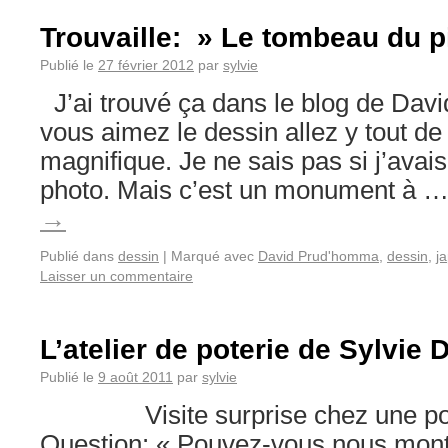
Trouvaille: » Le tombeau du p
Publié le
27 février 2012
par
sylvie
J’ai trouvé ça dans le blog de Dav
vous aimez le dessin allez y tout de 
magnifique. Je ne sais pas si j’avais 
photo. Mais c’est un monument à 
→
Publié dans
dessin
|
Marqué avec
David Prud'homma
,
dessin
,
j
Laisser un commentaire
L’atelier de poterie de Sylvie 
Publié le
9 août 2011
par
sylvie
Visite surprise chez une potiè
Question: « Pouvez-vous nous mont