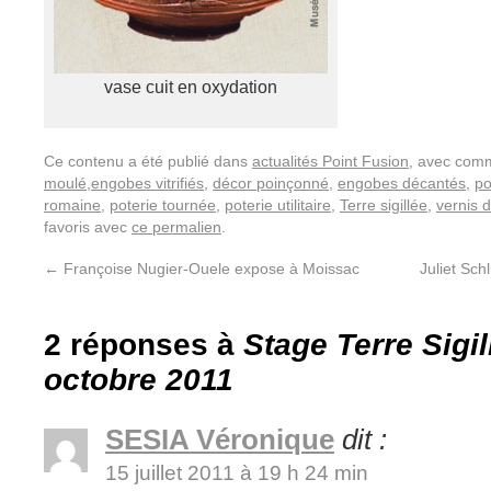
vase cuit en oxydation
Ce contenu a été publié dans
actualités Point Fusion
, avec com
moulé,engobes vitrifiés
,
décor poinçonné
,
engobes décantés
,
po
romaine
,
poterie tournée
,
poterie utilitaire
,
Terre sigillée
,
vernis 
favoris avec
ce permalien
.
←
Françoise Nugier-Ouele expose à Moissac
Juliet Sc
2 réponses à
Stage Terre Sigill
octobre 2011
SESIA Véronique
dit :
15 juillet 2011 à 19 h 24 min