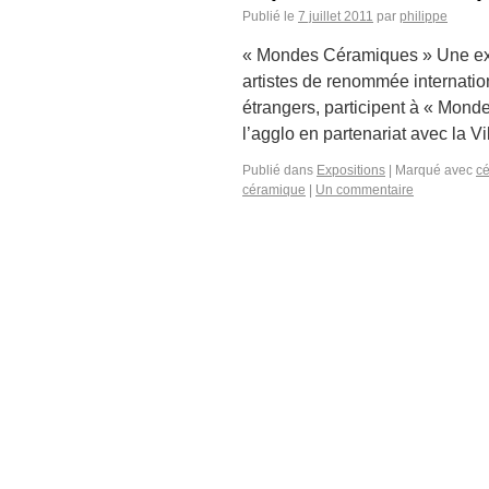
Publié le
7 juillet 2011
par
philippe
« Mondes Céramiques » Une expo
artistes de renommée internation
étrangers, participent à « Mond
l’agglo en partenariat avec la 
Publié dans
Expositions
|
Marqué avec
c
céramique
|
Un commentaire