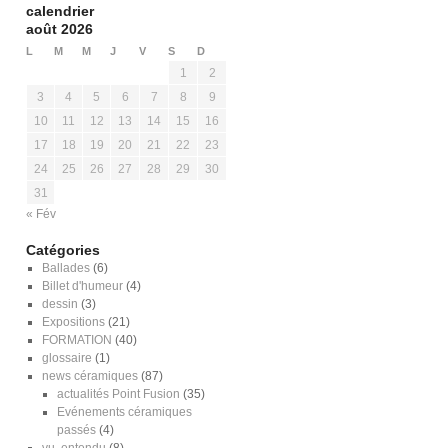
calendrier
août 2026
L
M
M
J
V
S
D
1
2
3
4
5
6
7
8
9
10
11
12
13
14
15
16
17
18
19
20
21
22
23
24
25
26
27
28
29
30
31
« Fév
Catégories
Ballades
(6)
Billet d'humeur
(4)
dessin
(3)
Expositions
(21)
FORMATION
(40)
glossaire
(1)
news céramiques
(87)
actualités Point Fusion
(35)
Evénements céramiques
passés
(4)