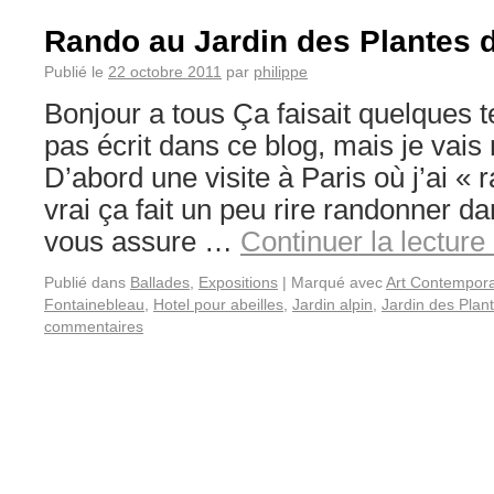
Rando au Jardin des Plantes d
Publié le
22 octobre 2011
par
philippe
Bonjour a tous Ça faisait quelques 
pas écrit dans ce blog, mais je vais
D’abord une visite à Paris où j’ai « 
vrai ça fait un peu rire randonner da
vous assure …
Continuer la lecture
Publié dans
Ballades
,
Expositions
|
Marqué avec
Art Contempora
Fontainebleau
,
Hotel pour abeilles
,
Jardin alpin
,
Jardin des Plan
commentaires