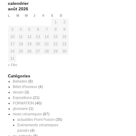
calendrier
août 2026
L
M
M
J
V
S
D
1
2
3
4
5
6
7
8
9
10
11
12
13
14
15
16
17
18
19
20
21
22
23
24
25
26
27
28
29
30
31
« Fév
Catégories
Ballades
(6)
Billet d'humeur
(4)
dessin
(3)
Expositions
(21)
FORMATION
(40)
glossaire
(1)
news céramiques
(87)
actualités Point Fusion
(35)
Evénements céramiques
passés
(4)