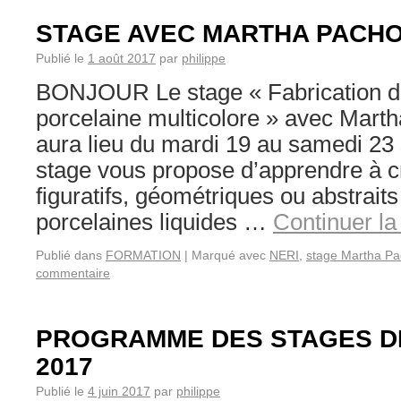
STAGE AVEC MARTHA PACH
Publié le
1 août 2017
par
philippe
BONJOUR Le stage « Fabrication de
porcelaine multicolore » avec Mart
aura lieu du mardi 19 au samedi 23
stage vous propose d’apprendre à c
figuratifs, géométriques ou abstrait
porcelaines liquides …
Continuer la
Publié dans
FORMATION
|
Marqué avec
NERI
,
stage Martha P
commentaire
PROGRAMME DES STAGES D
2017
Publié le
4 juin 2017
par
philippe