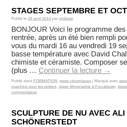
STAGES SEPTEMBRE ET OCT
Publié le
28 avril 2014
par
philippe
BONJOUR Voici le programme des s
rentrée, après un été bien rempli pou
vous du mardi 16 au vendredi 19 s
basse température avec David Chall
chimiste et céramiste. Composer se
(plus …
Continuer la lecture
→
Publié dans
FORMATION
,
news céramiques
|
Marqué avec
appr
coaching pour les potiers
,
stage lithographie à Forcalquier
,
stag
commentaires
SCULPTURE DE NU AVEC ALI
SCHÖNERSTEDT