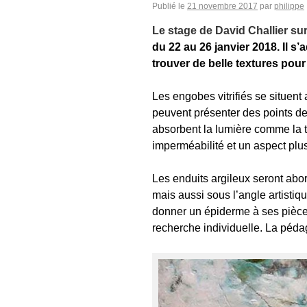
Publié le
21 novembre 2017
par
philippe
Le stage de David Challier su
du 22 au 26 janvier 2018. Il 
trouver de belle textures pour
Les engobes vitrifiés se situent
peuvent présenter des points de b
absorbent la lumière comme la t
imperméabilité et un aspect plu
Les enduits argileux seront abo
mais aussi sous l’angle artistiq
donner un épiderme à ses pièc
recherche individuelle. La péda