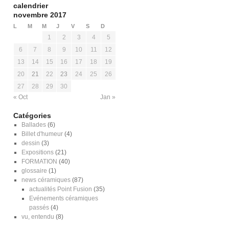
calendrier
novembre 2017
L
M
M
J
V
S
D
1
2
3
4
5
6
7
8
9
10
11
12
13
14
15
16
17
18
19
20
21
22
23
24
25
26
27
28
29
30
« Oct
Jan »
Catégories
Ballades
(6)
Billet d'humeur
(4)
dessin
(3)
Expositions
(21)
FORMATION
(40)
glossaire
(1)
news céramiques
(87)
actualités Point Fusion
(35)
Evénements céramiques
passés
(4)
vu, entendu
(8)