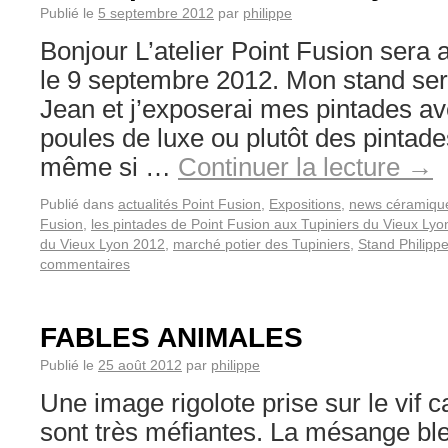
Publié le
5 septembre 2012
par
philippe
Bonjour L’atelier Point Fusion sera a
le 9 septembre 2012. Mon stand sera
Jean et j’exposerai mes pintades a
poules de luxe ou plutôt des pintad
même si …
Continuer la lecture
→
Publié dans
actualités Point Fusion
,
Expositions
,
news céramiqu
Fusion
,
les pintades de Point Fusion aux Tupiniers du Vieux Lyo
du Vieux Lyon 2012
,
marché potier des Tupiniers
,
Stand Philipp
commentaires
FABLES ANIMALES
Publié le
25 août 2012
par
philippe
Une image rigolote prise sur le vif 
sont très méfiantes. La mésange bl