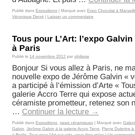
Publié dans
Expositions
|
Marqué avec
Expo Chocolat à Marseill
Véronique Derré
|
Laisser un commentaire
Tous pour L’Art: l’expo Galvin
à Paris
Publié le
14 novembre 2012
par
philippe
Bonjour Si vous allez à Paris, ne m
nouvelle expo de Jérôme Galvin « v
a participé à l’émission d’Arte « Tou
galerie Accro Terre qui expose actu
céramiste prometteur, retenez son n
…
Continuer la lecture
→
Publié dans
Expositions
,
news céramiques
|
Marqué avec
Galeri
Galvin
,
Jérôme Galvin à la galerie Accro Terre
,
Pierre Dutertre à 
à Berlin
,
Tous pour l'Art sur arte
,
vous êtes mûrs
|
Un commentai