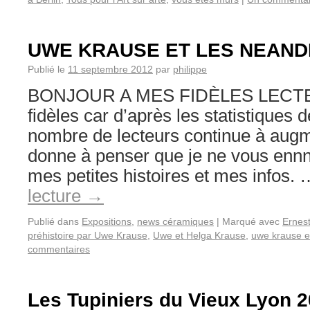
UWE KRAUSE ET LES NEAND
Publié le
11 septembre 2012
par
philippe
BONJOUR A MES FIDÈLES LECTEU
fidèles car d’après les statistiques
nombre de lecteurs continue à augm
donne à penser que je ne vous ennn
mes petites histoires et mes infos.
lecture
→
Publié dans
Expositions
,
news céramiques
|
Marqué avec
Ernes
préhistoire par Uwe Krause
,
Uwe et Helga Krause
,
uwe krause e
commentaires
Les Tupiniers du Vieux Lyon 