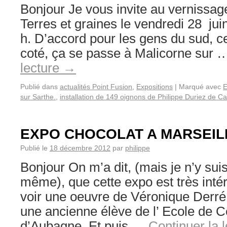
Bonjour Je vous invite au vernissage
Terres et graines le vendredi 28 jui
h. D’accord pour les gens du sud, ce
coté, ça se passe à Malicorne sur
lecture
→
Publié dans
actualités Point Fusion
,
Expositions
|
Marqué avec
E
sur Sarthe.
,
installation de 149 oignons de Philippe Duriez de C
EXPO CHOCOLAT A MARSEIL
Publié le
18 décembre 2012
par
philippe
Bonjour On m’a dit, (mais je n’y sui
même), que cette expo est très inté
voir une oeuvre de Véronique Derré
une ancienne élève de l’ Ecole de 
d’Aubagne. Et puis …
Continuer la 