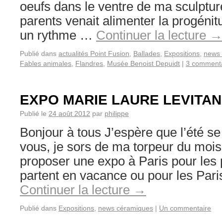
oeufs dans le ventre de ma sculptur
parents venait alimenter la progénitu
un rythme …
Continuer la lecture
Publié dans
actualités Point Fusion
,
Ballades
,
Expositions
,
news 
Fables animales
,
Flandres
,
Musée Benoist Depuidt
|
3 commenta
EXPO MARIE LAURE LEVITAN
Publié le
24 août 2012
par
philippe
Bonjour à tous J’espère que l’été s
vous, je sors de ma torpeur du mois
proposer une expo à Paris pour les p
partent en vacance ou pour les Pari
Continuer la lecture
→
Publié dans
Expositions
,
news céramiques
|
Un commentaire