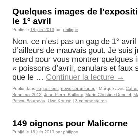
Quelques images de l’exposit
le 1° avril
Publié le
18 juin 2013
par
philippe
Non, ce n’est pas un gag de 1° avril 
d’ailleurs de mauvais gout. Je suis 
retard pour vous montrer quelques 
« poissons d’avril, canulars et faux
que le …
Continuer la lecture
→
Publié dans
Expositions
,
news céramiques
|
Marqué avec
Cathe
Bonnieux 2013
,
Jean Pierre Bailleux
,
Marie Christine Denniel
,
Ma
Pascal Bourseau
,
Uwe Krause
|
3 commentaires
149 oignons pour Malicorne
Publié le
18 juin 2013
par
philippe