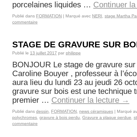
porcelaines liquides …
Continuer la
Publié dans
FORMATION
|
Marqué avec
NERI
,
stage Martha P
commentaire
STAGE DE GRAVURE SUR BO
Publié le
13 juillet 2017
par
philippe
BONJOUR Le stage de gravure sur 
Caroline Bouyer , professeur à l’éco
aura lieu du lundi 23 au jeudi 26 oc
gravure sur bois est une technique t
premier …
Continuer la lecture
→
Publié dans
dessin
,
FORMATION
,
news céramiques
|
Marqué a
polychromes
,
gravure à bois perdu
,
Gravure a plaque perdue
,
s
commentaire