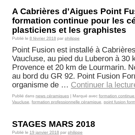
A Cabrières d’Aigues Point Fus
formation continue pour les c
plasticiens et les graphistes
Publié le
8 février 2018
par
philippe
Point Fusion est installé à Cabrière
Vaucluse, au pied du Luberon à 30 
Provence et 20 km de Lourmarin. 
au bord du GR 92. Point Fusion For
organisme de …
Continuer la lectu
Publié dans
news céramiques
|
Marqué avec
formation continu
Vaucluse
,
formation professionnelle céramique
,
point fusion for
STAGES MARS 2018
Publié le
19 janvier 2018
par
philippe