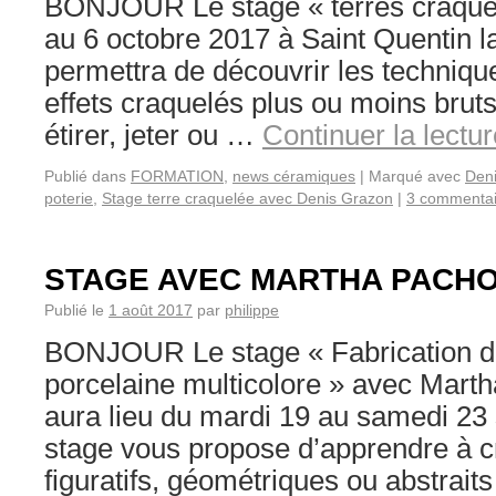
BONJOUR Le stage « terres craquel
au 6 octobre 2017 à Saint Quentin la
permettra de découvrir les techniqu
effets craquelés plus ou moins brut
étirer, jeter ou …
Continuer la lectu
Publié dans
FORMATION
,
news céramiques
|
Marqué avec
Den
poterie
,
Stage terre craquelée avec Denis Grazon
|
3 commentai
STAGE AVEC MARTHA PACH
Publié le
1 août 2017
par
philippe
BONJOUR Le stage « Fabrication de
porcelaine multicolore » avec Mart
aura lieu du mardi 19 au samedi 23
stage vous propose d’apprendre à c
figuratifs, géométriques ou abstrait