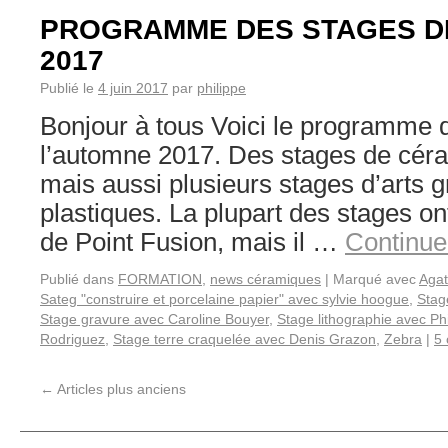
PROGRAMME DES STAGES D
2017
Publié le
4 juin 2017
par
philippe
Bonjour à tous Voici le programme 
l’automne 2017. Des stages de céra
mais aussi plusieurs stages d’arts g
plastiques. La plupart des stages ont 
de Point Fusion, mais il …
Continue
Publié dans
FORMATION
,
news céramiques
|
Marqué avec
Aga
Sateg "construire et porcelaine papier" avec sylvie hoogue
,
Stag
Stage gravure avec Caroline Bouyer
,
Stage lithographie avec Ph
Rodriguez
,
Stage terre craquelée avec Denis Grazon
,
Zebra
|
5
←
Articles plus anciens