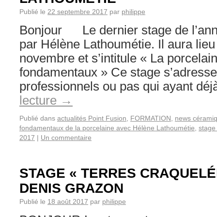
Publié le
22 septembre 2017
par
philippe
Bonjour Le dernier stage de l’ann
par Hélène Lathoumétie. Il aura lieu
novembre et s’intitule « La porcelain
fondamentaux » Ce stage s’adresse 
professionnels ou pas qui ayant dé
lecture
→
Publié dans
actualités Point Fusion
,
FORMATION
,
news cérami
fondamentaux de la porcelaine avec Hélène Lathoumétie
,
stage
2017
|
Un commentaire
STAGE « TERRES CRAQUELÉ
DENIS GRAZON
Publié le
18 août 2017
par
philippe