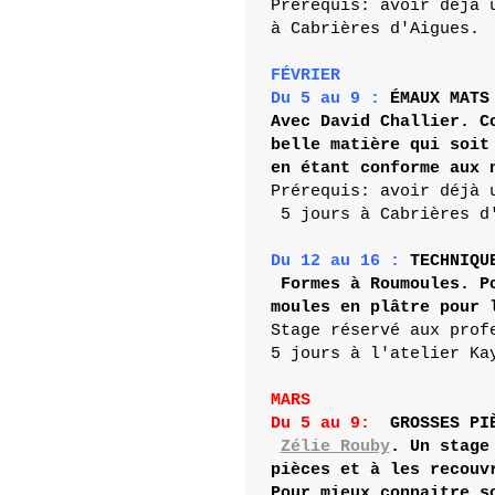
Prérequis: avoir déjà 
à Cabrières d'Aigues.

FÉVRIER
Du 5 au 9 : 
ÉMAUX
 MATS
Avec David Challier. C
belle matière qui soit
Prérequis: avoir déjà 
 5 jours à Cabrières d'
Du 12 au 16 : 
TECHNIQU
 Formes à Roumoules. P
moules en plâtre pour 
Stage réservé aux prof
5 jours à l'atelier Kay
MARS
Du 5 au 9:
GROSSES PI
Zélie Rouby
. Un stage
pièces et à les recouv