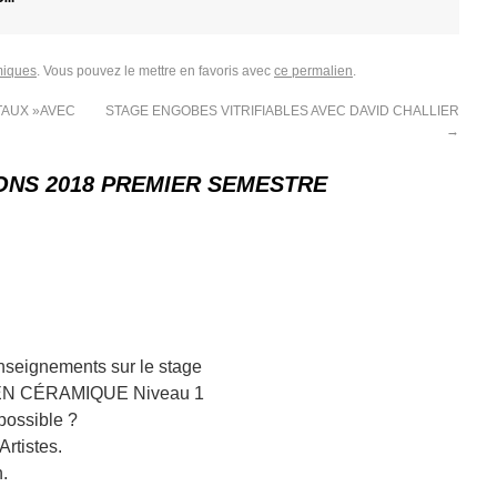
miques
. Vous pouvez le mettre en favoris avec
ce permalien
.
TAUX »AVEC
STAGE ENGOBES VITRIFIABLES AVEC DAVID CHALLIER
→
ONS 2018 PREMIER SEMESTRE
nseignements sur le stage
 EN CÉRAMIQUE Niveau 1
possible ?
Artistes.
.