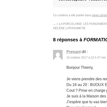
Ce contenu a été publié dans
news céra
←
« LA PORCELAINE: LES FONDAMEN
HÉLÈNE LATHOUMETIE
8 réponses à
FORMATI
Prenant
dit :
16 octobre 2017 à 22 h 47 min
Bonjour Thierry,
Je viens prendre des re
Du 16 au 20 : BIJOUX
Cout ? Prise en charge 
Je suis à la Maison des 
J’espère que tu vas bien