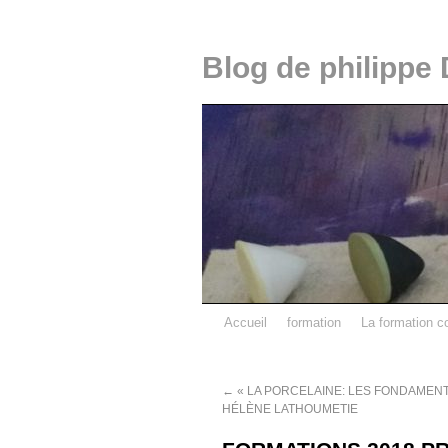
Blog de philippe 
Accueil
formation
La formation c
←
« LA PORCELAINE: LES FONDAMEN
HÉLÈNE LATHOUMETIE