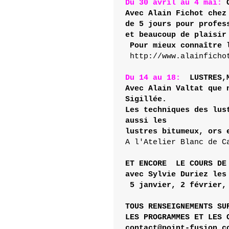
Du 30 avril au 4 mai:
Avec Alain Fichot chez
de 
5 jours pour profes
et beaucoup de plaisir
 Pour mieux connaître 
 http://www.alainficho
Du 14 au 18:  
LUSTRES,
Avec Alain Valtat que 
Sigillée.

Les techniques des lus
aussi les 

A l'Atelier Blanc de C
ET ENCORE  LE COURS DE
avec Sylvie Duriez les
TOUS RENSEIGNEMENTS SUR
LES PROGRAMMES ET LES C
contact@point-fusion.c