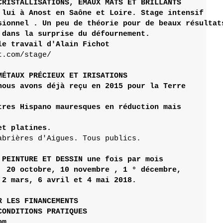
 lui à Anost en 
Saône
 et Loire.
Stage intensif

sionnel . Un peu de théorie pour de beaux résultats
 dans la surprise du défournement.
le travail d'Alain Fichot
t.com/stage/
MÉTAUX 
PRÉCIEUX
 ET 
nous avons déjà reçu en 2015 pour la Terre 

tres Hispano mauresques en réduction mais 

abrières d'Aigues.
 Tous publics.

 PEINTURE ET DESSIN une fois par mois 

  20 octobre, 10 novembre , 1 ° décembre,

 LES FINANCEMENTS

ONDITIONS PRATIQUES

om