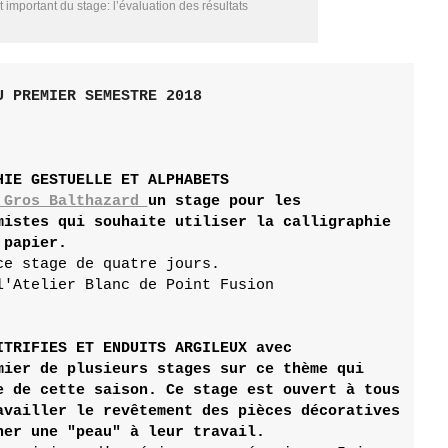
important du stage: l’évaluation des résultats
 PREMIER SEMESTRE 2018

HIE GESTUELLE ET ALPHABETS 

 Gros Balthazard 
un stage pour les

mistes qui souhaite
papier.

ce stage de quatre jours.
'Atelier Blanc de Point Fusion

ITRIFIES ET ENDUITS ARGILEUX avec 

mier de plusieurs stages sur ce thème qui

e de cette saison. Ce stage est ouvert à tous 

availler le revêtement des pièces décoratives 
