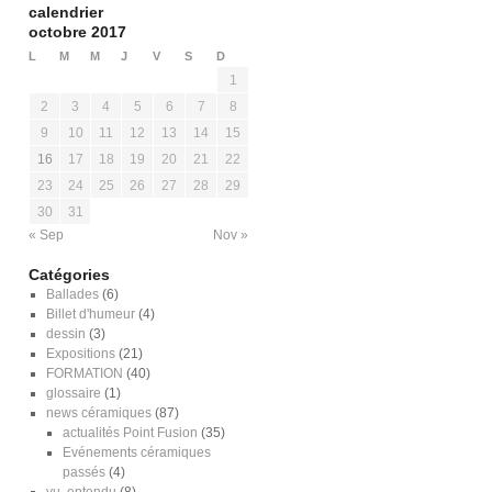
calendrier
octobre 2017
L
M
M
J
V
S
D
1
2
3
4
5
6
7
8
9
10
11
12
13
14
15
16
17
18
19
20
21
22
23
24
25
26
27
28
29
30
31
« Sep
Nov »
Catégories
Ballades
(6)
Billet d'humeur
(4)
dessin
(3)
Expositions
(21)
FORMATION
(40)
glossaire
(1)
news céramiques
(87)
actualités Point Fusion
(35)
Evénements céramiques
passés
(4)