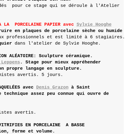
dés  pour ce stage qui se déroule à l'Atelier 

A LA  PORCELAINE PAPIER avec 
Sylvie Hooghe
ruire en plaques de porcelaine sèche ou humide
ux professionnels et est limité à 6 stagiaires. 

quier
 dans l'atelier de Sylvie Hooghe.

ION ALÉATOIRE: Sculpture céramique. 

 Leppens
. Stage pour mieux appréhender 

on propre langage en sculpture.
AQUELÉES avec 
Denis Grazon
 à Saint 

e technique assez peu connue qui ouvre de 

stes avertis.

VITRIFIES EN PORCELAINE  A BASSE

on, forme et volume.
