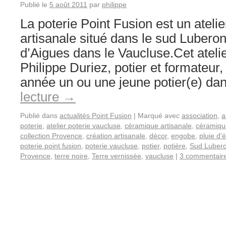
Publié le
5 août 2011
par
philippe
La poterie Point Fusion est un ateli
artisanale situé dans le sud Lubero
d’Aigues dans le Vaucluse.Cet ateli
Philippe Duriez, potier et formateur,
année un ou une jeune potier(e) d
lecture
→
Publié dans
actualités Point Fusion
|
Marqué avec
association
,
a
poterie
,
atelier poterie vaucluse
,
céramique artisanale
,
céramiqu
collection Provence
,
création artisanale
,
décor
,
engobe
,
pluie d'é
poterie point fusion
,
poterie vaucluse
,
potier
,
potière
,
Sud Luber
Provence
,
terre noire
,
Terre vernissée
,
vaucluse
|
3 commentair