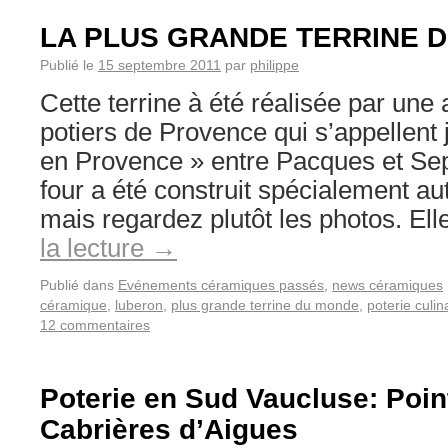
LA PLUS GRANDE TERRINE 
Publié le
15 septembre 2011
par
philippe
Cette terrine à été réalisée par une
potiers de Provence qui s’appellent 
en Provence » entre Pacques et Se
four a été construit spécialement aut
mais regardez plutôt les photos. El
la lecture
→
Publié dans
Evénements céramiques passés
,
news céramiques
céramique
,
luberon
,
plus grande terrine du monde
,
poterie culin
12 commentaires
Poterie en Sud Vaucluse: Poin
Cabrières d’Aigues